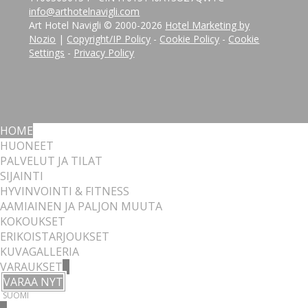
info@arthotelnavigli.com
Art Hotel Navigli © 2000-
2026
Hotel Marketing by
Nozio
|
Copyright/IP Policy
-
Cookie Policy
-
Cookie
Settings
-
Privacy Policy
HOME
HUONEET
PALVELUT JA TILAT
SIJAINTI
HYVINVOINTI & FITNESS
AAMIAINEN JA PALJON MUUTA
KOKOUKSET
ERIKOISTARJOUKSET
KUVAGALLERIA
VARAUKSET
VARAA NYT
SUOMI