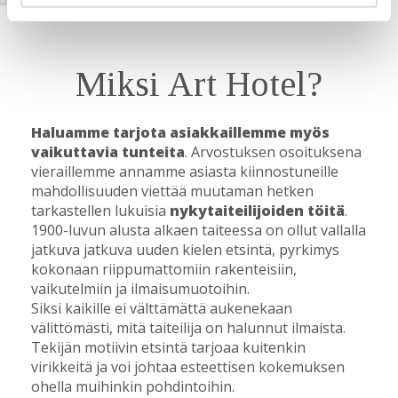
JA TILAT
Miksi Art Hotel?
Haluamme tarjota asiakkaillemme myös
vaikuttavia tunteita
. Arvostuksen osoituksena
vieraillemme annamme asiasta kiinnostuneille
mahdollisuuden viettää muutaman hetken
tarkastellen lukuisia
nykytaiteilijoiden töitä
.
1900-luvun alusta alkaen taiteessa on ollut vallalla
jatkuva jatkuva uuden kielen etsintä, pyrkimys
kokonaan riippumattomiin rakenteisiin,
vaikutelmiin ja ilmaisumuotoihin.
Siksi kaikille ei välttämättä aukenekaan
välittömästi, mitä taiteilija on halunnut ilmaista.
Tekijän motiivin etsintä tarjoaa kuitenkin
virikkeitä ja voi johtaa esteettisen kokemuksen
ohella muihinkin pohdintoihin.