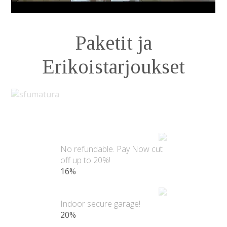
Paketit ja
Erikoistarjoukset
No refundable. Pay Now cut
off up to 20%!
16%
Indoor secure garage!
20%