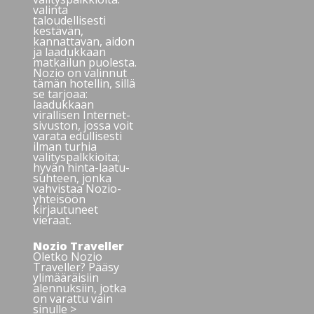
valinta
taloudellisesti
kestävän,
kannattavan, aidon
ja laadukkaan
matkailun puolesta.
Nozio on valinnut
tämän hotellin, sillä
se tarjoaa:
laadukkaan
virallisen Internet-
sivuston, jossa voit
varata edullisesti
ilman turhia
välityspalkkioita;
hyvän hinta-laatu-
suhteen, jonka
vahvistaa Nozio-
yhteisöön
kirjautuneet
vieraat.
Nozio Traveller
Oletko Nozio
Traveller? Pääsy
ylimääräisiin
alennuksiin, jotka
on varattu vain
sinulle >