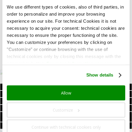
MUDEC
; -kadulta ja 5 minuutin päässä
Porta
We use different types of cookies, also of third parties, in
Genova
metroasemalta ovat vain esimerkkejä
order to personalize and improve your browsing
siitä, mitä etuja Art Hotel Navigli tarjoaa
experience on our site. For technical Cookies it is not
vierailleen.
necessary to acquire your consent: technical cookies are
Kattoterassi
6. kerroksessa,
autotalli
,
necessary to ensure the proper functioning of the site.
puutarha,
kokoustilat
vain 2 km päässä
You can customize your preferences by clicking on
tuomiokirkolta (Duomo) ja 5 minuutin päässä
"Customize" or continue browsing with the use of
kehätieltä…
technical cookies only by closing this message with the
appropriate button.
For more information you can
consult the Cookie Policy.
Show details
MUKAVUUTTA
TUTUSTU HUONEISIIMME
Allow
MILANON
KATSO MISSÄ SIJAITSEMME
PARHAALLA HINNALLA
AAMIAINEN
LISÄTIETOJA
KESKUSTASSA
KOKOUKSIA
Customize
TUTUSTU KOKOUSTILOIHIN
JA PALJON MUUTA
HYVINVOINTIA
LUONNONVALOSSA
TUTUSTU HYVINVOINTIKESKUKSEEN
Continue with technical cookies only
PALVELUT
JA AIKAA SINUA VARTEN
LUE LISÄÄ