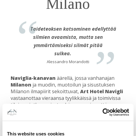
Milano
Taideteoksen katsominen edellyttää
silmien avaamista, mutta sen
ymmärtämiseksi silmät pitää
sulkea.
Alessandro Morandotti
Naviglia-kanavan
äärellä, jossa vanhanajan
Milanon
ja muodin, muotoilun ja sisustuksen
Milanon ilmapiirit sekoittuvat,
Art Hotel Navigli
vastaanottaa vieraansa tyylikkäissä ja toimivissa
tiloissa, jotka sopivat sekä vapaa-ajan että
liikematkailuun.
Arvokas nykytaiteen kokoelma,
tilavat huoneet
,
sijainti Naviglin kaupunginosan sydämessä,
This website uses cookies
muutaman askeleen päässä
via Tortona
,