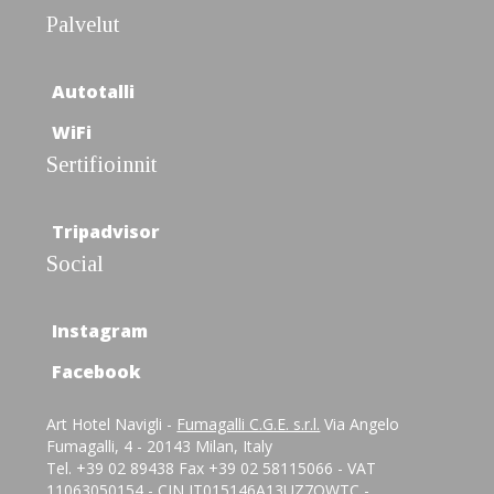
Palvelut
Autotalli
WiFi
Sertifioinnit
Tripadvisor
Social
Instagram
Facebook
Art Hotel Navigli -
Fumagalli C.G.E. s.r.l.
Via Angelo
Fumagalli, 4 - 20143 Milan, Italy
Tel. +39 02 89438 Fax +39 02 58115066 - VAT
11063050154 - CIN IT015146A13UZ7QWTC -