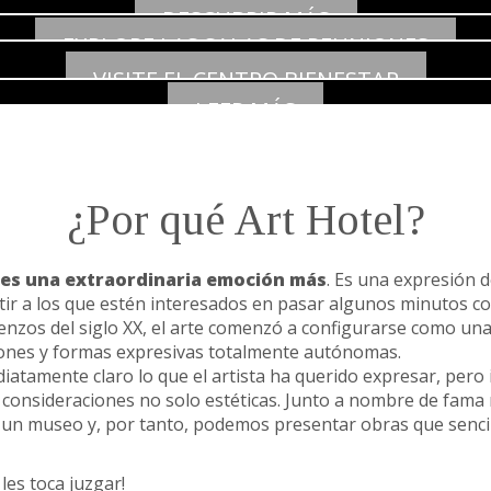
EN EL CORAZÓN DE
DESCUBRIR MÁS
DESAYUNO
AL MEJOR PRECIO
EXPLORE LAS SALAS DE REUNIONES
REUNIÓN
MILÁN
BIENESTAR
VISITE EL CENTRO BIENESTAR
Y MUCHO MÁS
LEER MÁS
CON LUZ NATURAL
SERVICIOS
Y TIEMPO PARA USTED
Y FACILIDADES
¿Por qué Art Hotel?
ntes una extraordinaria emoción más
. Es una expresión 
ir a los que estén interesados en pasar algunos minutos c
enzos del siglo XX, el arte comenzó a configurarse como u
ciones y formas expresivas totalmente autónomas.
iatamente claro lo que el artista ha querido expresar, pero 
a consideraciones no solo estéticas. Junto a nombre de fama 
s un museo y, por tanto, podemos presentar obras que senc
les toca juzgar!