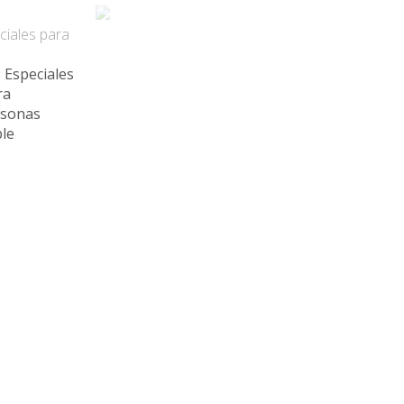
ecio
ciales para
 Especiales
ra
rsonas
ple