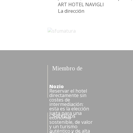
ART HOTEL NAVIGLI
La dirección
Miembro de
Nozio
Reservar el hotel
directamente sin
costes de
intermediación:
esta es la elección
justa para una
Servicios
economía
sostenible, de valor
y un turismo
auténtico y de alta