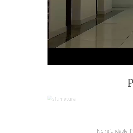
P
No refundable. 