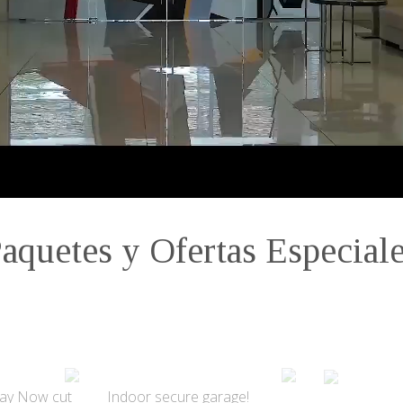
aquetes y Ofertas Especial
Pay Now cut
Indoor secure garage!