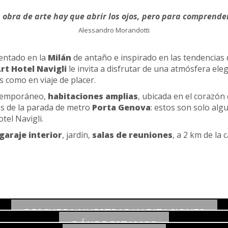
obra de arte hay que abrir los ojos, pero para comprender
Alessandro Morandotti
entado en la
Milán
de antaño e inspirado en las tendencias d
rt Hotel Navigli
le invita a disfrutar de una atmósfera eleg
s como en viaje de placer.
ntemporáneo,
habitaciones amplias
, ubicada en el corazón
os de la parada de metro
Porta Genova
: estos son solo alg
tel Navigli.
garaje interior
, jardín,
salas de reuniones
, a 2 km de la
DESCUBRA NUESTRAS HABITACIONES
COMODIDAD
DÓNDE ESTAMOS