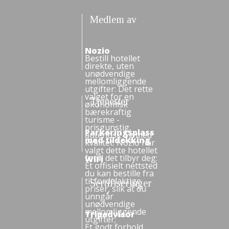
Medlem av
Nozio
Bestill hotellet
direkte, uten
unødvendige
mellomliggende
utgifter: Det rette
valget for en
Tjenester
økonomisk
bærekraftig
turisme -
prisgunstig,
Parkeringsplass
autentisk og med
med tildekking
kvalitet. Nozio har
valgt dette hotellet
fordi det tilbyr deg:
WiFi
Et offisielt nettsted
du kan bestille fra
til fordelaktige
Sertifiseringer
priser, slik at du
unngår
unødvendige
mellomliggende
Tripadvisor
utgifter;
Et godt forhold