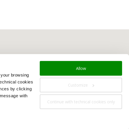
Allow
e your browsing
technical cookies
Customize
nces by clicking
s message with
Continue with technical cookies only