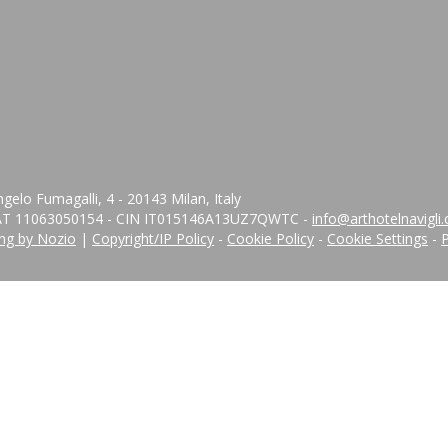
gelo Fumagalli, 4 - 20143 Milan, Italy
 VAT 11063050154 - CIN IT015146A13UZ7QWTC -
info@arthotelnavigli
ng by Nozio
|
Copyright/IP Policy
-
Cookie Policy
-
Cookie Settings
-
P