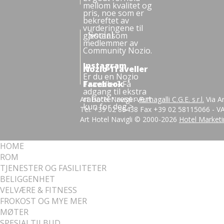
mellom kvalitet og
pris, noe som er
bekreftet av
vurderingene til
Social
gjester som
medlemmer av
Community Nozio.
Instagram
Nozio Traveller
Er du en Nozio
Traveller? Få
Facebook
adgang til ekstra
rabatter reservert
Art Hotel Navigli -
Fumagalli C.G.E. s.r.l.
Via An
kun for deg >
Tel. +39 02 89438 Fax +39 02 58115066 -
Art Hotel Navigli © 2000-
2026
Hotel Marketi
HOME
ROM
TJENESTER OG FASILITETER
BELIGGENHET
VELVÆRE & FITNESS
FROKOST OG MYE MER
MØTER
SPESIALTILBUD