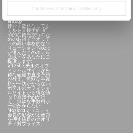
メンバー
Continue with technical cookies only
Nozio
仲介手数料なしでホ
テルを直接予約: 経
済的な観光旅行のた
めのお得でクオリテ
ィの高い本格的なソ
リューション Nozio
が選んだこのホテル
は以下をあなたにご
提供します:
#12507;テルのオフ
ィシャルサイトから
得な値段で直接予約
が行え、無駄な手数
料が一切かからない;
ホテルのオフィシャ
ルサイトから得な値
段で直接予約が行
え、無駄な手数料が
一切かからない-
Nozioコミュニティ
会員の顧客が太鼓判
を押す抜群のクオリ
ティ対プライス。