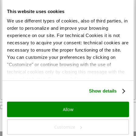
This website uses cookies
*
電子メール
We use different types of cookies, also of third parties, in
order to personalize and improve your browsing
experience on our site. For technical Cookies it is not
*
necessary to acquire your consent: technical cookies are
メールアドレス(確認
necessary to ensure the proper functioning of the site.
You can customize your preferences by clicking on
"Customize" or continue browsing with the use of
*
technical cookies only by closing this message with the
電話または携帯電話番号
appropriate button.
For more information you can
consult the Cookie Policy.
Show details
I declare that I have read and understood the
privacy policy
*
Allow
Customize