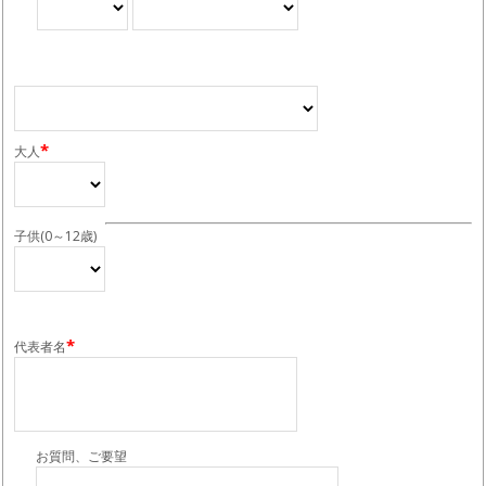
*
大人
子供(0～12歳)
*
代表者名
お質問、ご要望