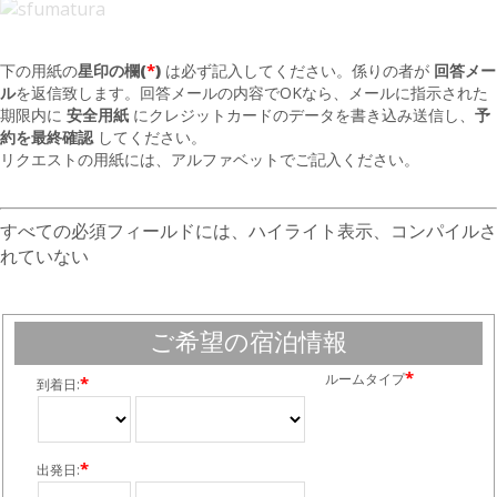
*
下の用紙の
星印の欄(
)
は必ず記入してください。係りの者が
回答メー
ル
を返信致します。回答メールの内容でOKなら、メールに指示された
期限内に
安全用紙
にクレジットカードのデータを書き込み送信し、
予
約を最終確認
してください。
リクエストの用紙には、アルファベットでご記入ください。
すべての必須フィールドには、ハイライト表示、コンパイルさ
れていない
ご希望の宿泊情報
*
ルームタイプ
*
到着日:
*
出発日: