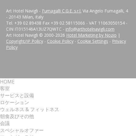
Art Hotel Navigli -
Fumagalli C.G.E. s.r.l.
Via Angelo Fumagalli, 4
- 20143 Milan, Italy
Tel. +39 02 89438 Fax +39 02 58115066 - VAT 11063050154 -
CIN IT015146A13UZ7QWTC -
info@arthotelnavigli.com
Art Hotel Navigli © 2000-
2026
Hotel Marketing by Nozio
|
Copyright/IP Policy
-
Cookie Policy
-
Cookie Settings
-
Privacy
Policy
HOME
客室
サービスと設備
ロケーション
ウェルネス & フィットネス
朝食及びその他
会議
スペシャルオファー