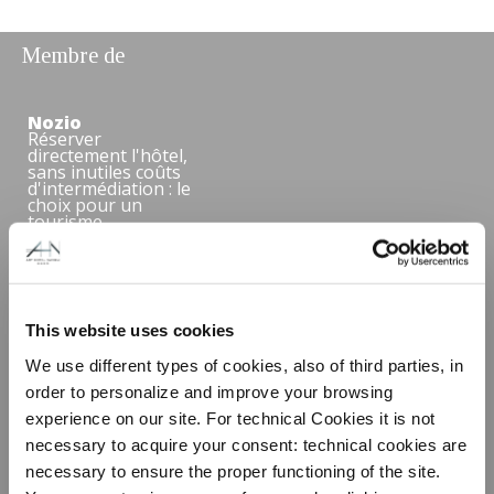
Membre de
Nozio
Réserver
directement l'hôtel,
sans inutiles coûts
d'intermédiation : le
choix pour un
tourisme
économiquement
durable,
avantageux,
authentique et de
qualité. Nozio a
sélectionné cet
This website uses cookies
hôtel parce qu' il
offre :
We use different types of cookies, also of third parties, in
un Site Officiel de
qualité où réserver
order to personalize and improve your browsing
avec des tarifs
avantageux sans
experience on our site. For technical Cookies it is not
inutiles coûts
necessary to acquire your consent: technical cookies are
d'intermédiation ;
un bon rapport
necessary to ensure the proper functioning of the site.
qualité/prix