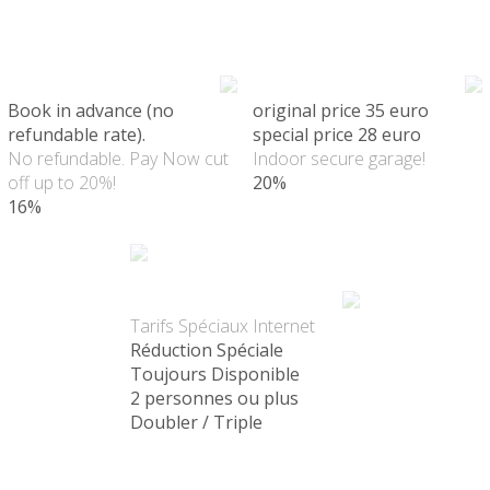
Book in advance (no
original price 35 euro
refundable rate).
special price 28 euro
No refundable. Pay Now cut
Indoor secure garage!
off up to 20%!
20%
16%
Meilleur tarif
Tarifs Spéciaux Internet
Réduction Spéciale
Toujours Disponible
2 personnes ou plus
Doubler / Triple