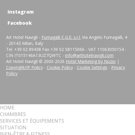
Instagram
Facebook
Art Hotel Navigli -
Fumagalli C.G.E. s.r.l.
Via Angelo Fumagalli, 4
- 20143 Milan, Italy
Tel. +39 02 89438 Fax +39 02 58115066 - VAT 11063050154 -
CIN IT015146A13UZ7QWTC -
info@arthotelnavigli.com
Art Hotel Navigli © 2000-
2026
Hotel Marketing by Nozio
|
Copyright/IP Policy
-
Cookie Policy
-
Cookie Settings
-
Privacy
Policy
HOME
CHAMBRES
SERVICES ET ÉQUIPEMENTS
SITUATION
BIEN-ÊTRE & FITNESS