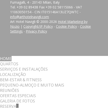
Fumagalli, 4 - 20143 Milan, Italy
Tel. +39 02 89438 Fax +39 02 58115066 - VAT
11063050154 - CIN IT015146A13UZ7QWTC -
info@arthotelnavigli.com
Art Hotel Navigli © 2000-
2026
Hotel Marketing by
Nozio
|
Copyright/IP Policy
-
Cookie Policy
-
Cookie
Settings
-
Privacy Policy
HOME
QUARTOS
SERVIÇOS E INSTALAÇÕES
LOCALIZAÇÃO
BEM-ESTAR & FITNESS
PEQUENO-ALMOÇO E MUITO MAIS
REUNIÕES
OFERTAS ESPECIAIS
GALERIA DE FOTOS
RESERVA