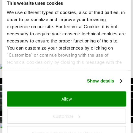
This website uses cookies
MUDEC
; a 5 minutos da estação de metropolitano
de
Porta Genova
, são alguns dos privilégios de
We use different types of cookies, also of third parties, in
que desfrutam os hóspedes do Art Hotel Navigli.
order to personalize and improve your browsing
experience on our site. For technical Cookies it is not
Jardim-terraço
no 6º piso,
garagem interna
,
jardim,
salas de reuniões
, a 2 km do Duomo e
necessary to acquire your consent: technical cookies are
no entanto a apenas 5 minutos da variante
necessary to ensure the proper functioning of the site.
principal…
You can customize your preferences by clicking on
"Customize" or continue browsing with the use of
technical cookies only by closing this message with the
appropriate button.
For more information you can
consult the Cookie Policy.
Show details
CONFORTO
DESCUBRA OS NOSSOS QUARTOS
NO CORAÇÃO DE
VEJA ONDE ESTAMOS
AO MELHOR PREÇO
PEQUENO-ALMOÇO
Allow
SAIBA MAIS
MILÃO
REUNIÕES
EXPLORE AS SALAS DE REUNIÕES
E MUITO MAIS
BEM-ESTAR
COM LUZ NATURAL
VISITE O CENTRO DE BEM-ESTAR
Customize
SERVIÇOS
E TEMPO PARA SI
LEIA MAIS