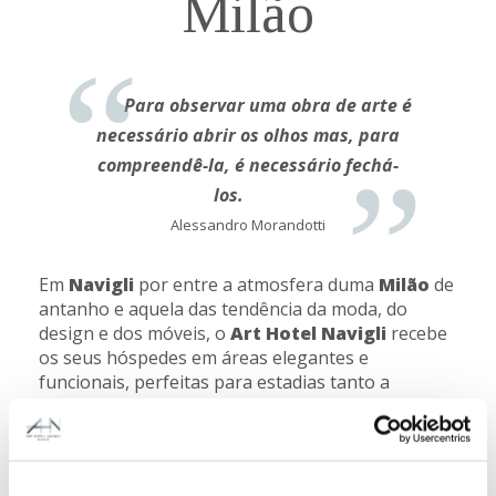
Milão
Para observar uma obra de arte é
necessário abrir os olhos mas, para
compreendê-la, é necessário fechá-
los.
Alessandro Morandotti
Em
Navigli
por entre a atmosfera duma
Milão
de
antanho e aquela das tendência da moda, do
design e dos móveis, o
Art Hotel Navigli
recebe
os seus hóspedes em áreas elegantes e
funcionais, perfeitas para estadias tanto a
trabalho quanto a lazer.e.
Prestigiada colecção de arte contemporânea,
quartos amplos
, localização no coração dos
Navigli, a dois passos da
via Tortona
e do