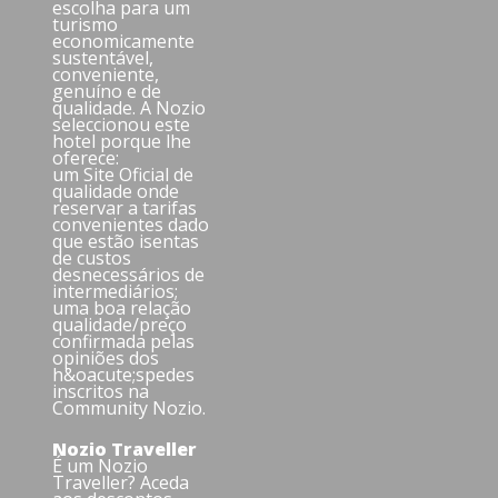
escolha para um
turismo
economicamente
sustentável,
conveniente,
genuíno e de
qualidade. A Nozio
seleccionou este
hotel porque lhe
oferece:
um Site Oficial de
qualidade onde
reservar a tarifas
convenientes dado
que estão isentas
de custos
desnecessários de
intermediários;
uma boa relação
qualidade/preço
confirmada pelas
opiniões dos
h&oacute;spedes
inscritos na
Community Nozio.
Nozio Traveller
É um Nozio
Traveller? Aceda