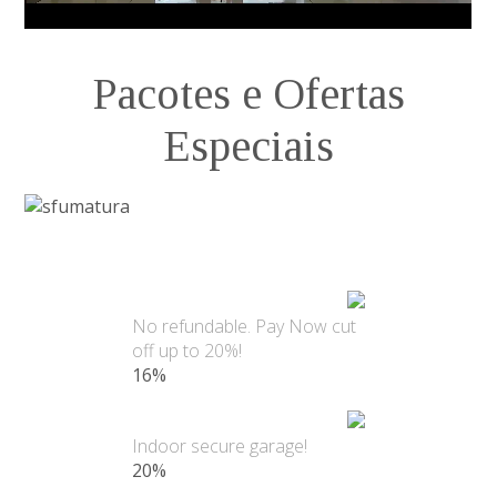
Pacotes e Ofertas
Especiais
No refundable. Pay Now cut
off up to 20%!
16%
Indoor secure garage!
20%