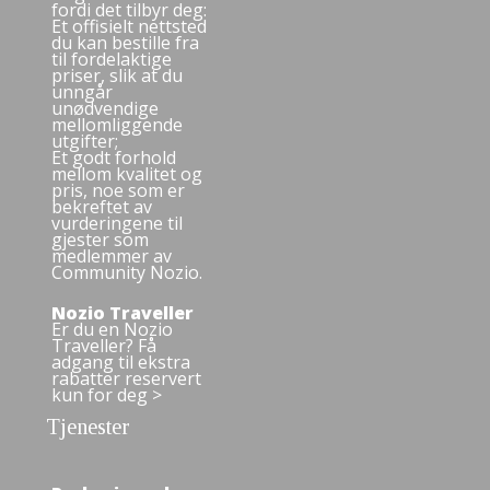
fordi det tilbyr deg:
Et offisielt nettsted
du kan bestille fra
til fordelaktige
priser, slik at du
unngår
unødvendige
mellomliggende
utgifter;
Et godt forhold
mellom kvalitet og
pris, noe som er
bekreftet av
vurderingene til
gjester som
medlemmer av
Community Nozio.
Nozio Traveller
Er du en Nozio
Traveller? Få
adgang til ekstra
rabatter reservert
kun for deg >
Tjenester