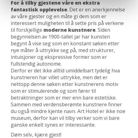
For å tilby gjestene våre en ekstra
fantastisk opplevelse
. Det er en anerkjennelse
av våre gjester og en måte gi dem som er
interessert muligheten til å sette pris på verkene
til forskjellige
moderne kunstnere
. Siden
begynnelsen av 1900-tallet jar har kunsten
begynt å vise seg som en konstant søken etter
nye måter å uttrykke seg på, med strukturer,
intuisjoner og ekspressive former som er
fullstendig autonome.
Derfor er det ikke alltid umiddelbart tydelig hva
kunstneren har villet uttrykke, men det er
nettopp denne søken etter kunstnerens motiv
som er stimulerende og som fører til
betraktninger som er mer enn bare estetiske.
Sammen med verdensberømte kunstnere finner
du også mindre kjente navn. Art Hotel er ikke noe
museum, derfor kan vil tilby verker som vi bare
ganske enkelt synes er interessante.
Døm selv, kjære gjest!