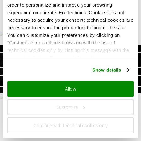
order to personalize and improve your browsing
hage,
møtesaler
, 2 km fra domkirken og likevel
bare 5 minutter fra ringveien…
experience on our site. For technical Cookies it is not
necessary to acquire your consent: technical cookies are
necessary to ensure the proper functioning of the site.
You can customize your preferences by clicking on
"Customize" or continue browsing with the use of
technical cookies only by closing this message with the
KOMFORT
OPPDAG VÅRE ROM
appropriate button.
For more information you can
I HJERTET AV
SE HVOR VI ER
TIL BESTE PRIS
consult the Cookie Policy.
FROKOST
OPPDAG MER
MILANO
Show details
MØTER
UTFORSK MØTEROMMENE
OG MYE MER
VELVÆRE
I DAGSLYS
BESØK VELVÆRESENTERET
Allow
TJENESTER
OG TID FOR DEG SELV
LES MER
OG FASILITETER
Customize
Hvorfor Art Hotel?
Continue with technical cookies only