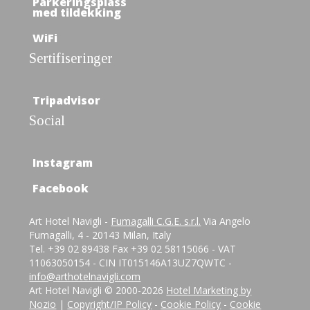
Parkeringsplass
med tildekking
WiFi
Sertifiseringer
Tripadvisor
Social
Instagram
Facebook
Art Hotel Navigli -
Fumagalli C.G.E. s.r.l.
Via Angelo
Fumagalli, 4 - 20143 Milan, Italy
Tel. +39 02 89438 Fax +39 02 58115066 - VAT
11063050154 - CIN IT015146A13UZ7QWTC -
info@arthotelnavigli.com
Art Hotel Navigli © 2000-
2026
Hotel Marketing by
Nozio
|
Copyright/IP Policy
-
Cookie Policy
-
Cookie