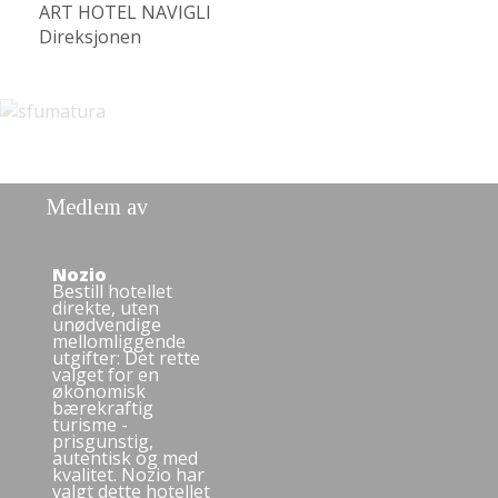
ART HOTEL NAVIGLI
Direksjonen
Medlem av
Nozio
Bestill hotellet
direkte, uten
unødvendige
mellomliggende
utgifter: Det rette
valget for en
økonomisk
bærekraftig
turisme -
prisgunstig,
autentisk og med
kvalitet. Nozio har
valgt dette hotellet