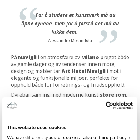
For å studere et kunstverk må du
åpne øynene, men for å forstå det må du
lukke dem.
Alessandro Morandotti
På
Navigli
i en atmosfære av
Milano
preget både
av gamle dager og av tendenser innen mote,
design og møbler tar
Art Hotel Navigli
i mot i
elegante og funksjonelle miljøer, perfekte for
opphold både for forretnings- og fritidsopphold.
Dyrebar samling med moderne kunst
store rom
,
beliggenhet i hjertet av Navigli, like ved
via
Tortona
og
MUDEC
; 5 minutter fra
undergrunnsholdeplassen
Porta Genova
, er
bare noen av fordelene gjestene på Art Hotel
This website uses cookies
Navigli nyter godt av.
We use different types of cookies, also of third parties, in
Roofgarden
i 6. etasje,
innvendig garasje
,