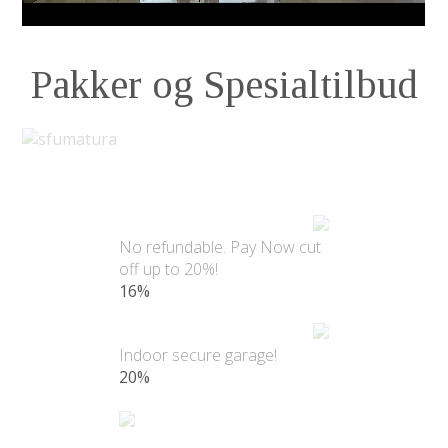
Pakker og Spesialtilbud
No refundable. Pay Now cut
off up to 20%!
16%
Indoor secure garage!
20%